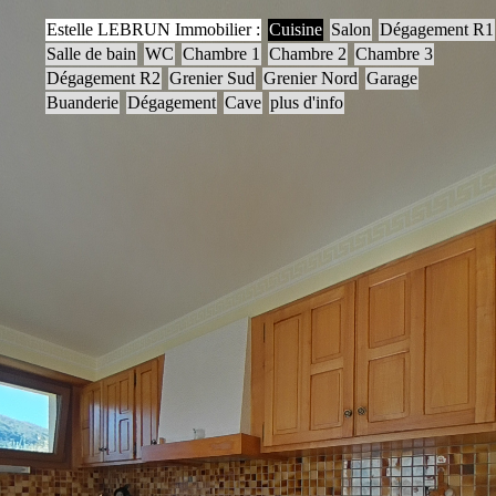
Estelle LEBRUN Immobilier :
Cuisine
Salon
Dégagement R1
Salle de bain
WC
Chambre 1
Chambre 2
Chambre 3
Dégagement R2
Grenier Sud
Grenier Nord
Garage
Buanderie
Dégagement
Cave
plus d'info